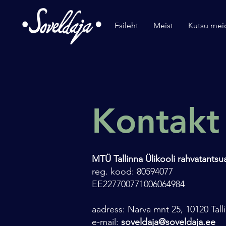
Esileht
Meist
Kutsu mei
Kontakt
MTÜ Tallinna Ülikooli rahvatants
reg. kood: 80594077
EE227700771006064984
aadress: Narva mnt 25, 10120 Tal
e-mail:
soveldaja@soveldaja.ee